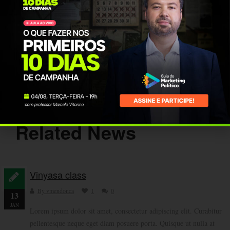
Related News
Vinyasa class
By vmendonca
1
0
13
JAN
Lorem ipsum dolor sit amet, consectetur adipiscing elit. Curabitur
pellentesque neque eget diam posuere porta. Quisque ut nulla at