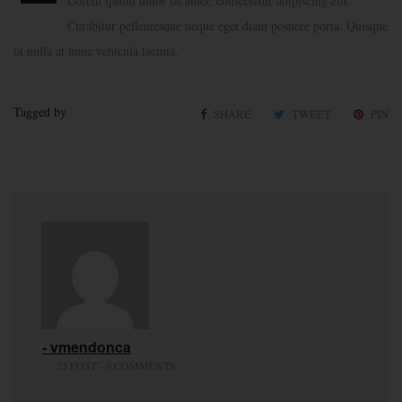
Lorem ipsum dolor sit amet, consectetur adipiscing elit.
Curabitur pellentesque neque eget diam posuere porta. Quisque
ut nulla at nunc vehicula lacinia.
Tagged by
SHARE
TWEET
PIN
- vmendonca
23 POST - 0 COMMENTS