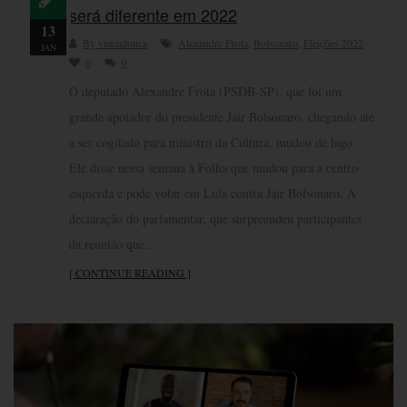
será diferente em 2022
13
By vmendonca
Alexandre Frota
,
Bolsonaro
,
Eleições 2022
JAN
0
0
O deputado Alexandre Frota (PSDB-SP), que foi um
grande apoiador do presidente Jair Bolsonaro, chegando até
a ser cogitado para ministro da Cultura, mudou de lago.
Ele disse nessa semana à Folha que mudou para a centro-
esquerda e pode votar em Lula contra Jair Bolsonaro. A
declaração do parlamentar, que surpreendeu participantes
da reunião que…
[ CONTINUE READING ]