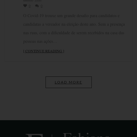
0
0
O Covid-19 trouxe um grande desafio para candidatos e
candidatas a vereador na eleição deste ano. Sem a presença
nas ruas, com a dificuldade de serem recebidos na casa das
pessoas nas ações…
[ CONTINUE READING ]
LOAD MORE