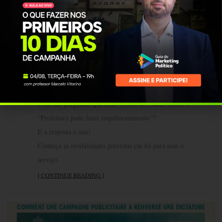
Prefeitura pode fazer impulsionamento?!
By vmendonca
13
Comunicação Política
,
Impulsionamento
,
Prefeitura
0
JAN
0
Uma das perguntas que mais recebo nos meus canais é
“Prefeitura pode fazer impulsionamento”?
E a resposta é sim!
Conheça as modalidades previstas em lei para usar o
serviço.
[ CONTINUE READING ]