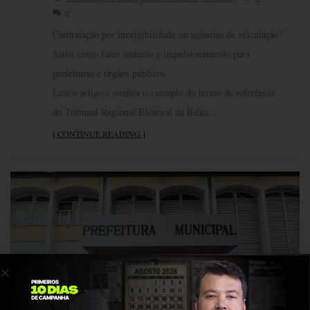
0
Contratação por inexigibilidade ou agências de veiculação?
Saiba como fazer anúncio e impulsionamento para
prefeituras e órgãos públicos.
Leia o artigo e confira o exemplo do termo de referência
do Tribunal Regional Eleitoral da Bahia .
[ CONTINUE READING ]