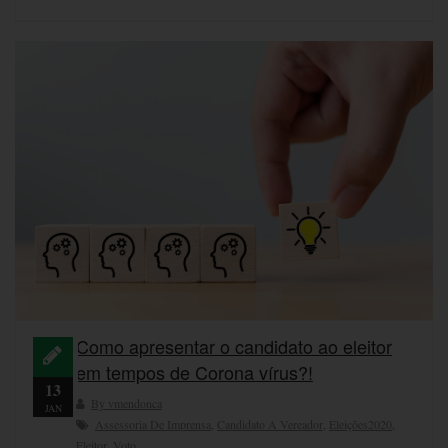
Como apresentar o candidato ao eleitor
em tempos de Corona vírus?!
13
By vmendonca
JAN
Assessoria De Imprensa
,
Candidato A Vereador
,
Eleições2020
,
Eleitor
,
Voto