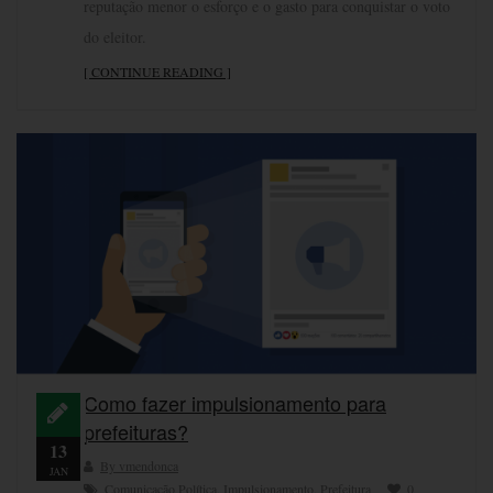
reputação menor o esforço e o gasto para conquistar o voto
do eleitor.
[ CONTINUE READING ]
Como fazer impulsionamento para
prefeituras?
13
By vmendonca
JAN
Comunicação Política
,
Impulsionamento
,
Prefeitura
0