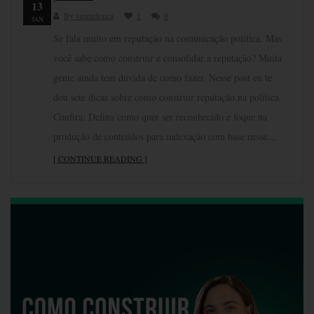
13
By vmendonca
1
0
JAN
Se fala muito em reputação na comunicação política. Mas
você sabe como construir e consolidar a reputação? Muita
gente ainda tem dúvida de como fazer. Nesse post eu te
dou sete dicas sobre como construir reputação na política.
Confira: Defina como quer ser reconhecido e foque na
produção de conteúdos para indexação com base nesse…
[ CONTINUE READING ]