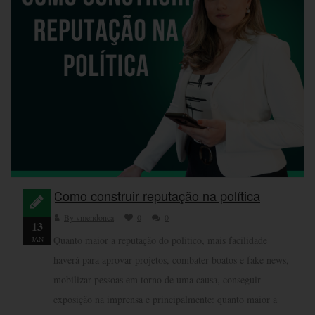
Como construir reputação na política
By vmendonca
0
0
13
Quanto maior a reputação do politico, mais facilidade
JAN
haverá para aprovar projetos, combater boatos e fake news,
mobilizar pessoas em torno de uma causa, conseguir
exposição na imprensa e principalmente: quanto maior a