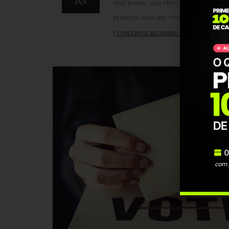
JAN
uma pessoa, seja obter um benefício, pe
primeira coisa que você faz?
[ CONTINUE READING ]