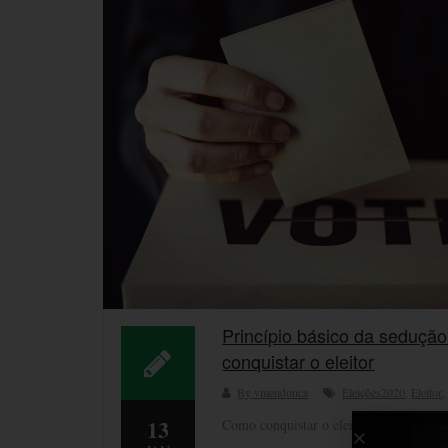
Princípio básico da sedução
conquistar o eleitor
By vmendonca
Eleições2020
,
Eleitor
13
Como conquistar o eleitor? Quando você