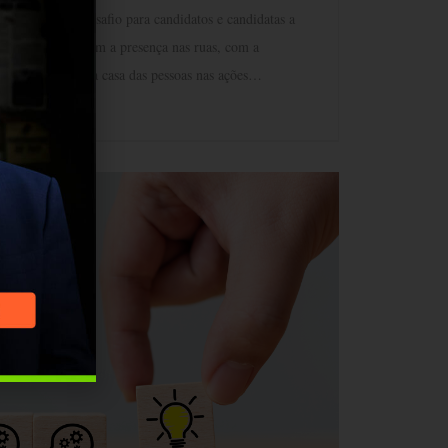
xe um grande desafio para candidatos e candidatas a
ição deste ano. Sem a presença nas ruas, com a
serem recebidos na casa das pessoas nas ações…
ADING ]