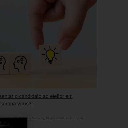
entar o candidato ao eleitor em
Corona vírus?!
 Imprensa
,
Candidato A Vereador
,
Eleições2020
,
Eleitor
,
Voto