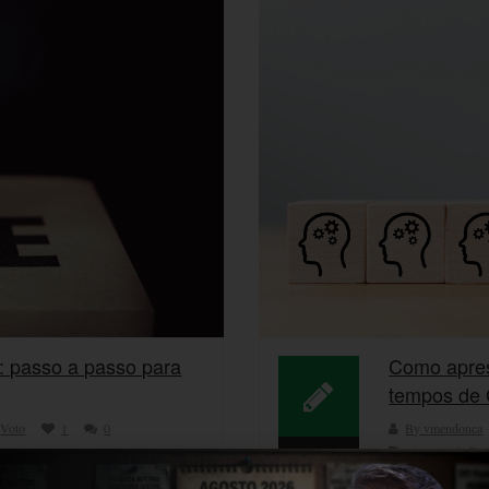
: passo a passo para
Como apres
tempos de 
,
Voto
1
0
By vmendonca
Assessoria De
13
 quer algo, seja conquistar
0
0