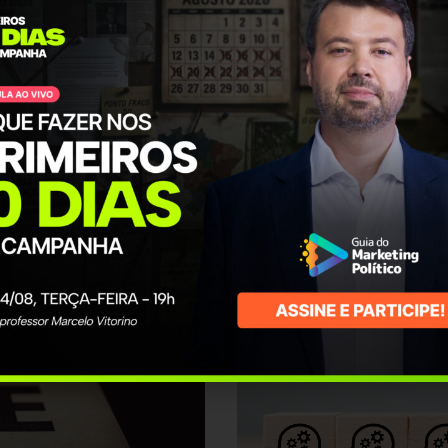
JAN
dir um favor, qual é a
O Covid-19 trou
vereador na ele
dificuldade de 
[ CONTINUE RE