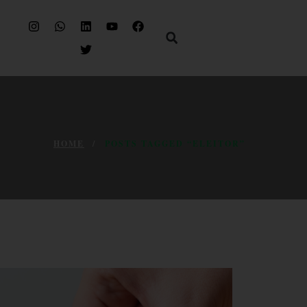
HOME
POSTS TAGGED “ELEITOR”