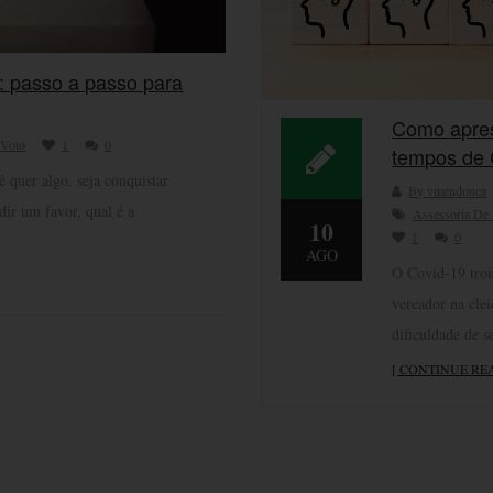
: passo a passo para
Como apres
,
Voto
1
0
tempos de 
 quer algo, seja conquistar
By vmendonca
dir um favor, qual é a
Assessoria De
10
1
0
AGO
O Covid-19 trou
vereador na ele
dificuldade de 
[ CONTINUE RE