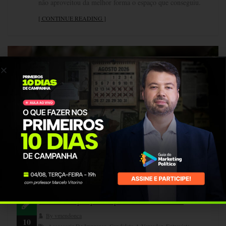
não aproveitou da melhor forma o espaço que conseguiu.
[ CONTINUE READING ]
Como se preparar para entrevistas?
By vmendonca
10
Assessoria De Imprensa
,
Candidato A Vereador
,
Entrevista