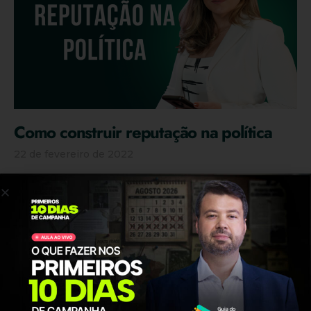
Como construir reputação na política
22 de fevereiro de 2022
Quanto maior a reputação do politico, mais facilidade
haverá para aprovar projetos, combater boatos e fake news,
mobilizar pessoas em torno de uma causa, conseguir
exposição na imprensa e principalmente: quanto maior a
reputação menor o esforço e o gasto para conquistar o voto
do eleitor.
CONTINUE LENDO »