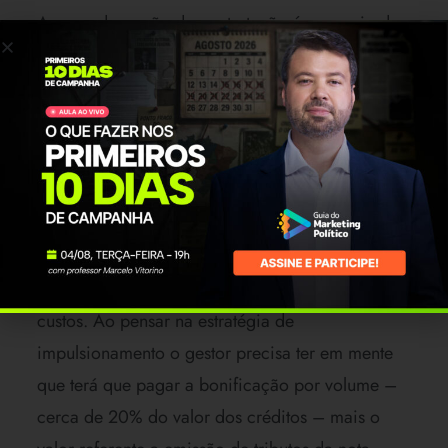
A segunda opção de contratação é por meio de
agência de publicidade (ou agência de
veiculação de mídia) licitada. Neste modelo, a
empresa contrata os créditos de impulsionamento
e anúncio e realiza o serviço para a prefeitura
mediante um percentual pela realização do
serviço e pela emissão da nota de contratação
para o Facebook.
A grande desvantagem dessa modalidade são os
custos. Ao pensar na estratégia de
impulsionamento o gestor precisa ter em mente
que terá que pagar a bonificação por volume –
cerca de 20% do valor dos créditos – mais o