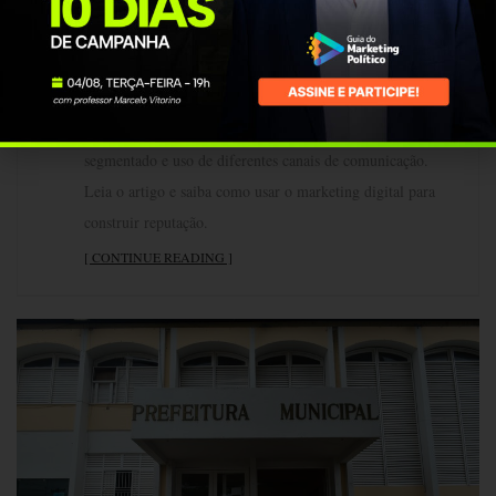
qualquer político. Ela facilita o convencimento do eleitor,
torna as campanhas mais baratas e é fundamental na
aprovação de projetos. A reputação na comunicação
política é construída com base em três pilares:
direcionamento de conteúdos qualificados, públicos
segmentado e uso de diferentes canais de comunicação.
Leia o artigo e saiba como usar o marketing digital para
construir reputação.
[ CONTINUE READING ]