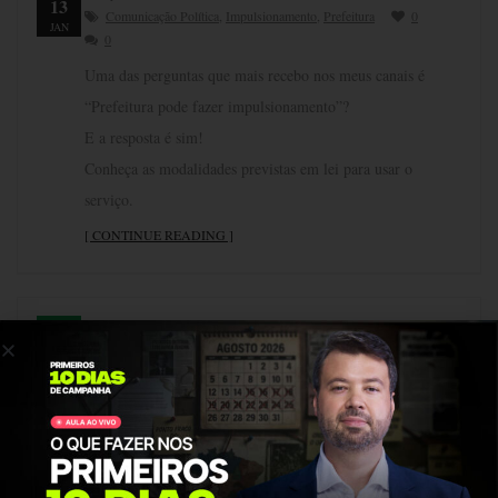
13
Comunicação Política
,
Impulsionamento
,
Prefeitura
0
JAN
0
Uma das perguntas que mais recebo nos meus canais é
“Prefeitura pode fazer impulsionamento”?
E a resposta é sim!
Conheça as modalidades previstas em lei para usar o
serviço.
[ CONTINUE READING ]
Como usar o marketing digital na
construção de reputação política
09
By vmendonca
MAR
Comunicação Política
,
Marketing Digital
,
Reputação
1
0
A reputação é um dos ativos mais importantes para